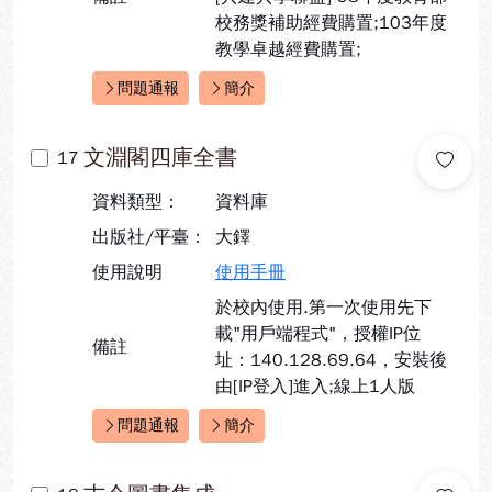
校務獎補助經費購置;103年度
教學卓越經費購置;
問題通報
簡介
快速連結：
文淵閣四庫全書
17
資料類型：
資料庫
出版社/平臺：
大鐸
使用說明
使用手冊
於校內使用.第一次使用先下
載"用戶端程式"，授權IP位
備註
址：140.128.69.64，安裝後
由[IP登入]進入;線上1人版
問題通報
簡介
快速連結：