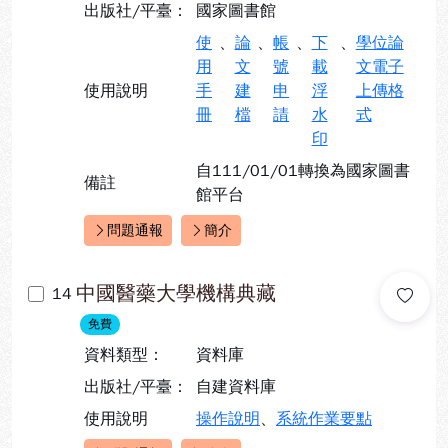
出版社/平臺：
國家圖書館
使
、
論
、
帳
、
下
、
學位論
用
文
號
載
文電子
使用說明
手
建
申
浮
上傳格
冊
檔
請
水
式
印
自111/01/01轉換為國家圖書
備註
館平台
問題通報
簡介
快速連結：
中國醫藥大學機構典藏
14
免費
資料類型：
資料庫
出版社/平臺：
自建資料庫
使用說明
操作說明
、
系統作業要點