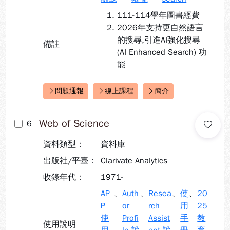
111-114學年圖書經費
2026年支持更自然語言
的搜尋,引進AI強化搜尋
備註
(AI Enhanced Search) 功
能
問題通報
線上課程
簡介
快速連結：
Web of Science
6
資料類型：
資料庫
出版社/平臺：
Clarivate Analytics
收錄年代：
1971-
AP
、
Auth
、
Resea
、
使
、
20
P
or
rch
用
25
使
Profi
Assist
手
教
使用說明