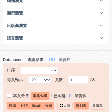
職類瀏覽
類型瀏覽
出版商瀏覽
語言瀏覽
Databases
查詢結果:
151
筆資料
排序：
每頁顯示：
頁數：
/
8
本頁全選
已勾選
0
筆資料
取消勾選
匯出
列印
Email
收藏
大圖
列表
清單