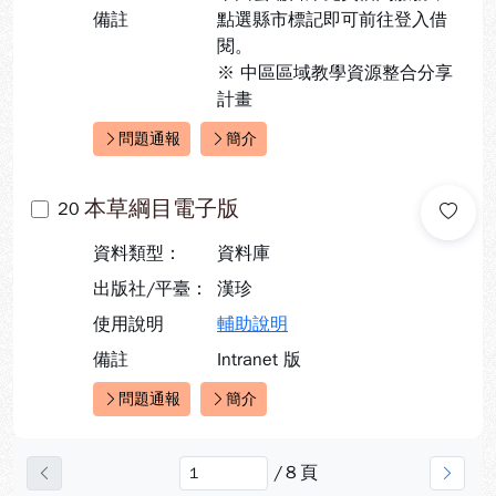
備註
點選縣市標記即可前往登入借
閱。
※ 中區區域教學資源整合分享
計畫
問題通報
簡介
快速連結：
本草綱目電子版
20
資料類型：
資料庫
出版社/平臺：
漢珍
使用說明
輔助說明
備註
Intranet 版
問題通報
簡介
快速連結：
/
8
頁
上一頁
下一