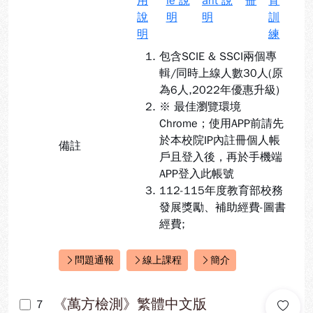
用
le 說
ant 說
冊
育
說
明
明
訓
明
練
包含SCIE & SSCI兩個專
輯/同時上線人數30人(原
為6人,2022年優惠升級)
※ 最佳瀏覽環境
Chrome；使用APP前請先
於本校院IP內註冊個人帳
備註
戶且登入後，再於手機端
APP登入此帳號
112-115年度教育部校務
發展獎勵、補助經費-圖書
經費;
問題通報
線上課程
簡介
快速連結：
《萬方檢測》繁體中文版
7