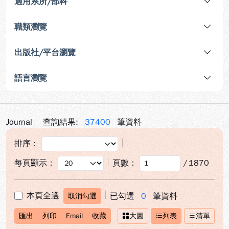
適用系所/部科
職類瀏覽
出版社/平台瀏覽
語言瀏覽
Journal
查詢結果:
37400
筆資料
排序：
每頁顯示：
頁數：
/
1870
本頁全選
已勾選
0
筆資料
取消勾選
匯出
列印
Email
收藏
大圖
列表
清單