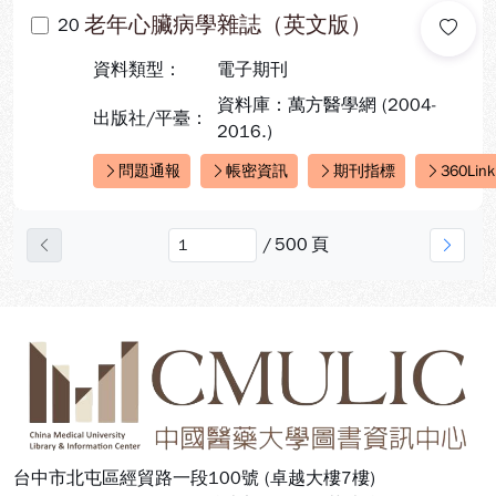
老年心臟病學雜誌（英文版）
20
資料類型：
電子期刊
資料庫：萬方醫學網 (2004-
出版社/平臺：
2016.)
問題通報
帳密資訊
期刊指標
360Link
快速連結：
/
500
頁
上一頁
下一
:::
台中市北屯區經貿路一段100號 (卓越大樓7樓)