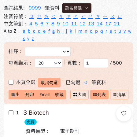
查詢結果:
9999
筆資料
題名篩選
注音符號：
ㄆ
ㄉ
ㄌ
ㄍ
ㄐ
ㄓ
ㄔ
ㄕ
ㄗ
ㄘ
ㄧ
ㄨ
ㄩ
中文筆劃：
4
5
6
7
8
9
10
11
12
13
14
17
21
A to Z：
a
b
c
d
e
f
g
h
i
j
k
l
m
n
o
p
q
r
s
t
u
v
w
x
y
z
排序：
每頁顯示：
頁數：
/
500
本頁全選
已勾選
0
筆資料
取消勾選
匯出
列印
Email
收藏
大圖
列表
清單
3 Biotech
1
免費
資料類型：
電子期刊