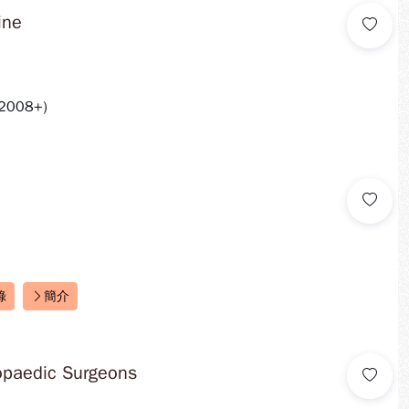
ine
2008+)
錄
簡介
hopaedic Surgeons