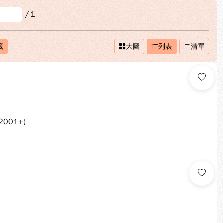
/
1
藏
大圖
列表
清單
2001+)