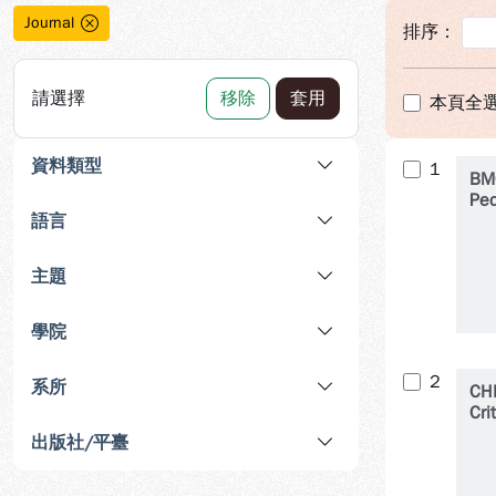
Journal
排序：
請選擇
移除
套用
本頁全
資料類型
1
BM
Ped
語言
主題
學院
2
系所
CH
Cri
出版社/平臺