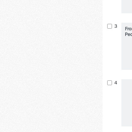
3
Fro
Ped
4