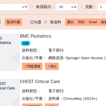
每頁顯示：
頁數：
選
已勾選
0
筆資料
取消勾選
匯出
列印
Email
收
BMC Pediatrics
C
iatrics
免費
資料類型：
電子期刊
出版社/平臺：
網路資源--Springer Open Access (
問題通報
簡介
快速連結：
CHEST Critical Care
EST
tical Care
資料類型：
電子期刊
出版社/平臺：
資料庫：ClinicalKey (2023+)