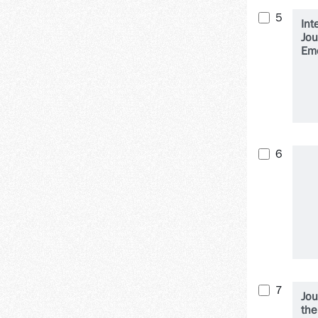
5
Int
Jou
Em
Me
6
7
Jou
the