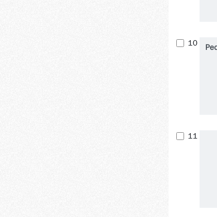
10
Ped
11