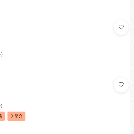
)
)
錄
簡介