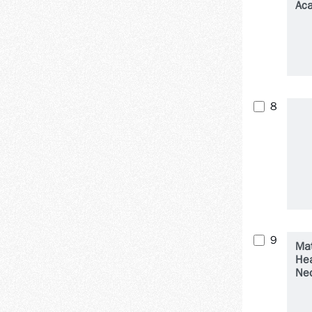
Ac
Ort
Su
8
9
Mat
Hea
Ne
&
Per