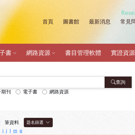
首頁
圖書館
最新消息
常見
子資源查詢系統
子書
網路資源
書目管理軟體
實證資源
查詢
子期刊
電子書
網路資源
2
筆資料
題名篩選
i
j
l
m
p