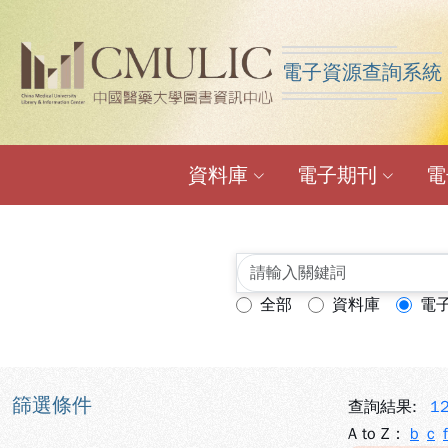
跳到主要內容
:::
:::
電子資源查詢系統
中國醫藥大學圖書館電
資料庫
電子期刊
電
全部
資料庫
電
查詢模式：
篩選條件
查詢結果:
1
A to Z：
b
c
f