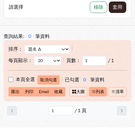
請選擇
移除
套用
查詢結果:
0
筆資料
排序：
每頁顯示：
頁數：
/
1
本頁全選
已勾選
0
筆資料
取消勾選
匯出
列印
Email
收藏
大圖
列表
清單
/
1
頁
上一頁
下一
:::