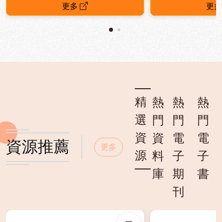
Cochrane Library 校外連線問題已修
2025/07/24
更多
更多
中英文資料進行比對服務，並可
Ultimate 提
專業涵蓋
：
(1)
復
作為校內師生論文抄襲比對之參
期刊和國際期刊
科別(2)糖尿病(3
考依據。
(5)職業療法(6)
【書展】祝你好夢⭐電子書主題書展
2025/06/01
(8)言語病理學(
期刊涵蓋
：
(1)1
期刊(2)超過3,8
Visible Body 系列 APP 無法提供下載
2025/03/14
期刊索引(3)全
至1962年，期
精
熱
熱
熱
1937年
其他內容：
選
門
門
門
(1)138 個教
序和最佳實踐
資
資
電
電
資源推薦
(2)168 種疾病
更多
源
料
子
子
(3)133 份實證
(4)169 個進修
庫
期
書
(5)254 種研究方
刊