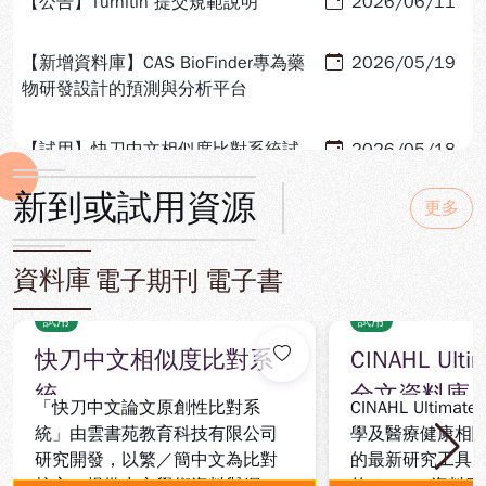
【公告】Turnitin 提交規範說明
2026/06/11
【新增資料庫】CAS BioFinder專為藥
2026/05/19
物研發設計的預測與分析平台
【試用】快刀中文相似度比對系統試
2026/05/18
用開通
新到或試用資源
更多
國家圖書館於
2026/04/16
115/04/27~115/08/31提供114(2)
資料庫
電子期刊
電子書
應屆畢業碩博士生使用學位論文品質
輔助系統
【新功能】UpToDate推出AI
2025/11/14
試用
試用
enhanced search
快刀中文相似度比對系
CINAHL Ult
統
全文資料庫
「快刀中文論文原創性比對系
CINAHL Ultim
【新增電子書】Foye's Principles of
2025/10/15
統」由雲書苑教育科技有限公司
學及醫療健康相
Medicinal Chemistry第九版已購入
研究開發，以繁／簡中文為比對
的最新研究工具
核心，提供中文學術資料與網路
的 CINAHL資料庫