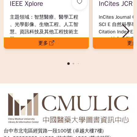
IEEE Xplore
InCites JCR
主題領域：智慧醫療、醫學工程
lnCites Journal C
、光學影像、生物工程、人工智
SCI E 自然科學專
慧、資訊科技及其他工程技術主
Citation Index E
題。
SSCI 社會科學專輯
更多
更多
訂購資源 :
出版/製作單位： IEEE電機電子工
Sciences Citatio
收錄主題：包含約2
1. IEEE XPLORE Library 西文電子
程學會、 Morgan & Claypool ,
AHCI 藝術與人文專
的引用分析報告
期刊：醫學方案，提供 200 種以
USA。
Humanities Citati
及半衰期、領域正規
上期刊。
ESCI 新興資源
數據， SCIE,SS
2. IEEE eLearning Library IEEE 數
Emerging Source 
12,000 種期
● 影響指數 (Impac
位課程資源：提供超過 350堂以
數、期刊排名。
供比較相同研究
:::
上。
對重要程度的方
3. IEEE-Morgan & Claypool 電子
● 立即影響指數 (I
書：電腦資訊科學類第 11 -12 套
Index)：評量
專輯 ( 2019 -2021 年出版書目 )
文章在發表同一
共 100 冊。
率。在比較一些
時很有用。
台中市北屯區經貿路一段100號 (卓越大樓7樓)
● 文獻總數 (Artic