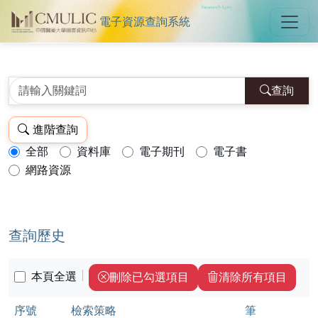
電子資源查詢系統
中國醫藥大學圖書館電子資源查詢
跳到主要內容
:::
:::
查詢
進階查詢
全部
資料庫
電子期刊
電子書
查詢模式：
網路資源
查詢歷史
本頁全選
刪除已勾選項目
清除所有項目
序號
檢索策略
筆